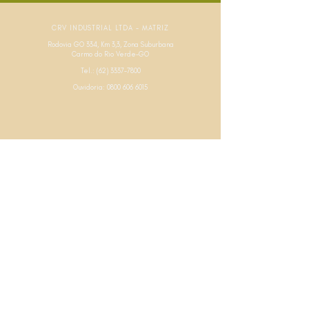
CRV INDUSTRIAL LTDA - MATRIZ
Rodovia GO 334, Km 3,3, Zona Suburbana
Carmo do Rio Verde-GO
Tel.:
(62) 3337-7800
Ouvidoria:
0800 606 6015
CRV INDUSTRIAL LTDA - FILIAL
Rodovia MG-226, S/N, Zona Rural
Capinópolis-MG
Tel.:
(34) 3263-8100
Ouvidoria:
0800 606 6015
POLÍTICA DE PRIVACIDADE
POLÍTICA DE COOKIES